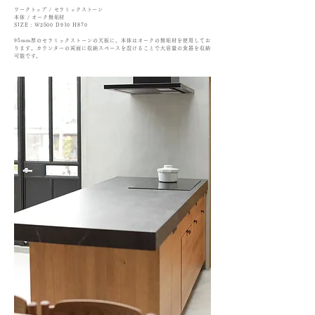
ワークトップ
/ セラミックストーン
本体 /
オーク無垢材​​
SIZE : W2500 D910 H870
95mm厚のセラミックストーンの天板に、本体はオークの無垢材を使用してお
ります。カウンターの両面に収納スペースを設けることで大容量の食器を収納
可能です。