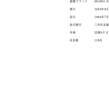
- 展開ブランド
MOMO N
- 創立
1953年8月
- 設立
1964年7
- 取引銀行
三井住友銀
- 年商
25億4千万
- 社員数
118名