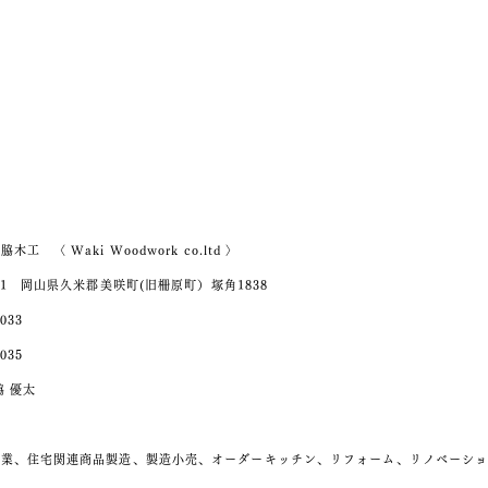
HOME
ABOUT
WORKS
PRO
工 〈 Waki Woodwork co.ltd 〉
541 岡山県久米郡美咲町(旧柵原町）塚角1838
2033
2035
脇 優太
造業、住宅関連商品製造、製造小売、オーダーキッチン、リフォーム、リノベーシ